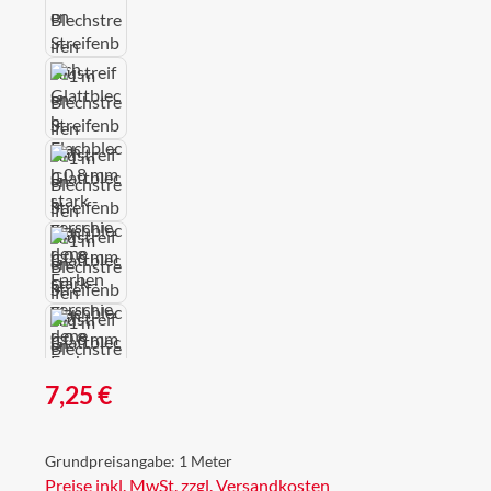
Regulärer Preis:
7,25 €
Grundpreisangabe:
1 Meter
Preise inkl. MwSt. zzgl. Versandkosten