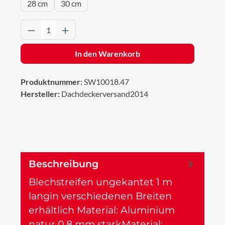
28 cm
30 cm
Produkt Anzahl: Gib den gewünschten Wert 
In den Warenkorb
Produktnummer:
SW10018.47
Hersteller:
Dachdeckerversand2014
Beschreibung
Blechstreifen ungekantet 1 m
langin verschiedenen Breiten
erhältlich Material: Aluminium
natur 0,8 mm starkMaterial:…