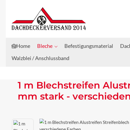
Zum Hauptinhalt springen
Zur Suche springen
Home
Bleche
Befestigungsmaterial
Dach
Walzblei / Anschlussband
1 m Blechstreifen Alust
mm stark - verschiede
Bildergalerie überspringen