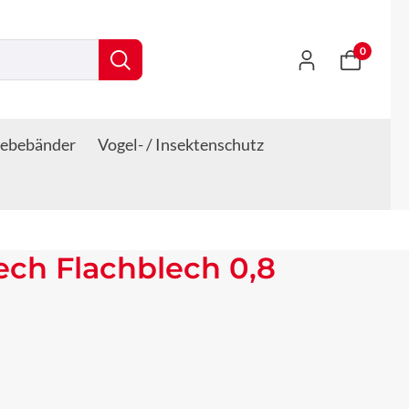
0
lebebänder
Vogel- / Insektenschutz
lech Flachblech 0,8
s: