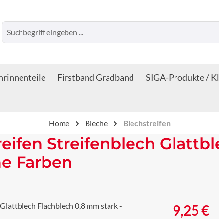
rinnenteile
Firstband Gradband
SIGA-Produkte / K
Home
Bleche
Blechstreifen
reifen Streifenblech Glattb
ne Farben
Regulärer Prei
9,25 €