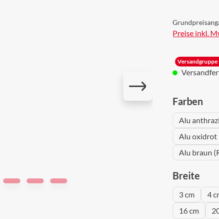
Grundpreisang
Preise inkl. 
Versandgruppe 
Versandferti
aus
Farben
Alu anthraz
Alu oxidrot
Alu braun (
aus
Breite
3 cm
4 c
16 cm
2