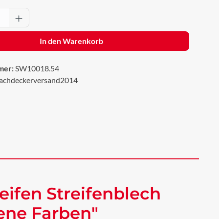
Anzahl: Gib den gewünschten Wert ein oder 
In den Warenkorb
mer:
SW10018.54
achdeckerversand2014
eifen Streifenblech
dene Farben"