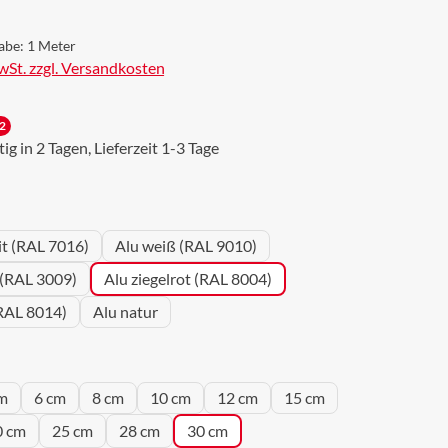
abe:
1 Meter
MwSt. zzgl. Versandkosten
2
g in 2 Tagen, Lieferzeit 1-3 Tage
wählen
it (RAL 7016)
Alu weiß (RAL 9010)
 (RAL 3009)
Alu ziegelrot (RAL 8004)
RAL 8014)
Alu natur
wählen
m
6 cm
8 cm
10 cm
12 cm
15 cm
0 cm
25 cm
28 cm
30 cm