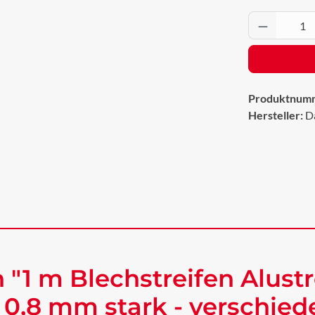
Produkt 
Produktnum
Hersteller:
D
"1 m Blechstreifen Alustr
 0,8 mm stark - verschie