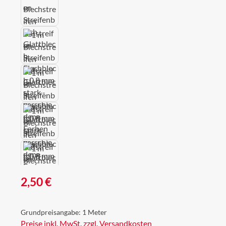
Regulärer Preis:
2,50 €
Grundpreisangabe:
1 Meter
Preise inkl. MwSt. zzgl. Versandkosten