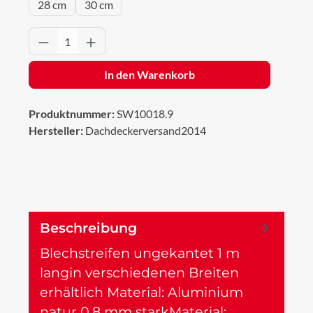
28 cm
30 cm
Produkt Anzahl: Gib den gewünschten Wert 
In den Warenkorb
Produktnummer:
SW10018.9
Hersteller:
Dachdeckerversand2014
Beschreibung
Blechstreifen ungekantet 1 m
langin verschiedenen Breiten
erhältlich Material: Aluminium
natur 0,8 mm starkMaterial:…