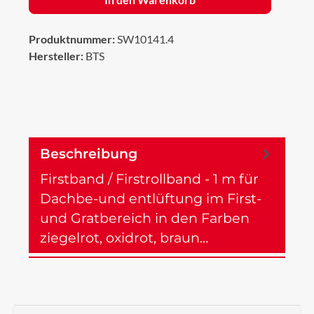
Produktnummer:
SW10141.4
Hersteller:
BTS
Beschreibung
Firstband / Firstrollband - 1 m für
Dachbe-und entlüftung im First-
und Gratbereich in den Farben
ziegelrot, oxidrot, braun…
Mehr