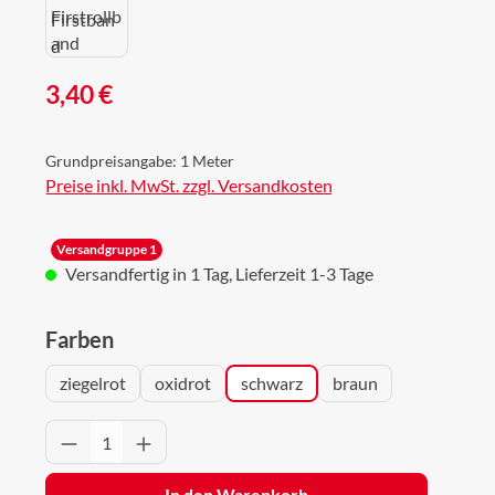
Regulärer Preis:
3,40 €
Grundpreisangabe:
1 Meter
Preise inkl. MwSt. zzgl. Versandkosten
Versandgruppe 1
Versandfertig in 1 Tag, Lieferzeit 1-3 Tage
auswählen
Farben
ziegelrot
oxidrot
schwarz
braun
Produkt Anzahl: Gib den gewünschten Wert 
In den Warenkorb