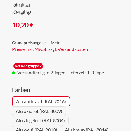
Regulärer Preis:
10,20 €
Grundpreisangabe:
1 Meter
Preise inkl. MwSt. zzgl. Versandkosten
Versandgruppe 2
Versandfertig in 2 Tagen, Lieferzeit 1-3 Tage
auswählen
Farben
Alu anthrazit (RAL 7016)
Alu oxidrot (RAL 3009)
Alu ziegelrot (RAL 8004)
Alu weiß (RAL 9010)
Alu braun (RAL 8014)