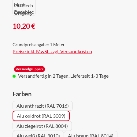
Regulärer Preis:
10,20 €
Grundpreisangabe:
1 Meter
Preise inkl. MwSt. zzgl. Versandkosten
Versandgruppe 2
Versandfertig in 2 Tagen, Lieferzeit 1-3 Tage
auswählen
Farben
Alu anthrazit (RAL 7016)
Alu oxidrot (RAL 3009)
Alu ziegelrot (RAL 8004)
Alu weiß (RAL 9010)
Alu braun (RAL 8014)