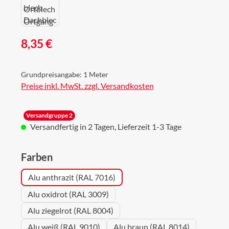
Regulärer Preis:
8,35 €
Grundpreisangabe:
1 Meter
Preise inkl. MwSt. zzgl. Versandkosten
Versandgruppe 2
Versandfertig in 2 Tagen, Lieferzeit 1-3 Tage
auswählen
Farben
Alu anthrazit (RAL 7016)
Alu oxidrot (RAL 3009)
Alu ziegelrot (RAL 8004)
Alu weiß (RAL 9010)
Alu braun (RAL 8014)