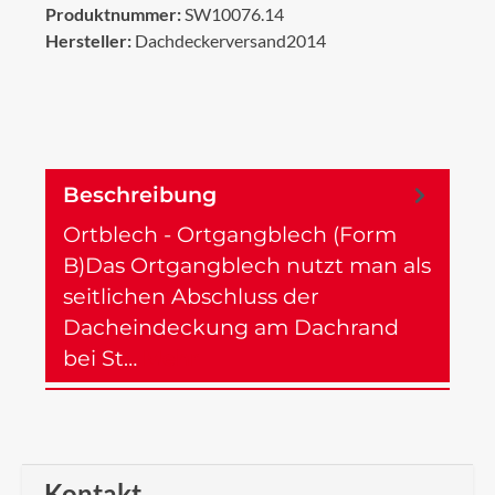
Produktnummer:
SW10076.14
Hersteller:
Dachdeckerversand2014
Beschreibung
Ortblech - Ortgangblech (Form
B)Das Ortgangblech nutzt man als
seitlichen Abschluss der
Dacheindeckung am Dachrand
bei St…
Mehr
Kontakt