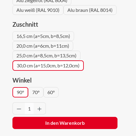
Alu ziegelrot (RAL 8004)
Alu weiß (RAL 9010)
Alu braun (RAL 8014)
auswählen
Zuschnitt
16,5 cm (a=5cm, b=8,5cm)
20,0 cm (a=6cm, b=11cm)
25,0 cm (a=8,5cm, b=13,5cm)
30,0 cm (a=15,0cm, b=12,0cm)
auswählen
Winkel
90°
70°
60°
Produkt Anzahl: Gib den gewünschten Wert 
In den Warenkorb