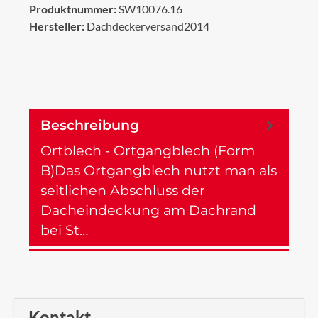
Produktnummer:
SW10076.16
Hersteller:
Dachdeckerversand2014
Beschreibung
Ortblech - Ortgangblech (Form
B)Das Ortgangblech nutzt man als
seitlichen Abschluss der
Dacheindeckung am Dachrand
bei St…
Mehr
Kontakt