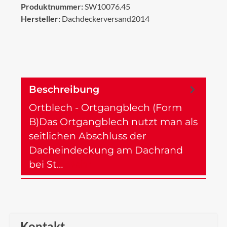
Produktnummer:
SW10076.45
Hersteller:
Dachdeckerversand2014
Beschreibung
Ortblech - Ortgangblech (Form
B)Das Ortgangblech nutzt man als
seitlichen Abschluss der
Dacheindeckung am Dachrand
bei St…
Mehr
Kontakt