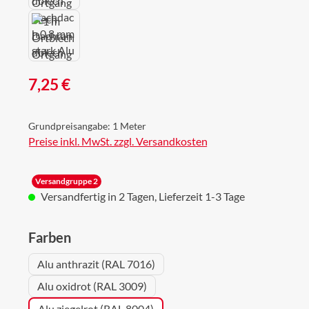
Regulärer Preis:
7,25 €
Grundpreisangabe:
1 Meter
Preise inkl. MwSt. zzgl. Versandkosten
Versandgruppe 2
Versandfertig in 2 Tagen, Lieferzeit 1-3 Tage
auswählen
Farben
Alu anthrazit (RAL 7016)
Alu oxidrot (RAL 3009)
Alu ziegelrot (RAL 8004)