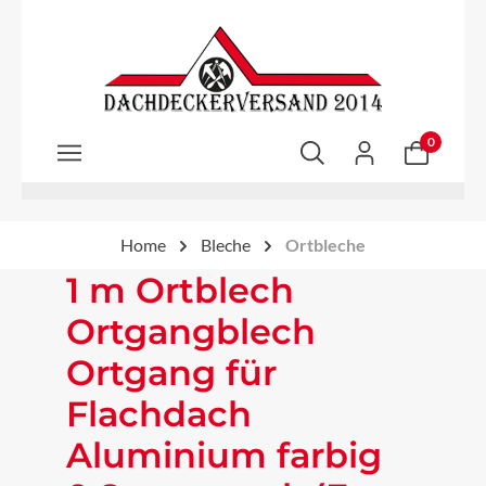
Zum Hauptinhalt springen
0
Home
Bleche
Ortbleche
1 m Ortblech
Ortgangblech
Ortgang für
Flachdach
Aluminium farbig