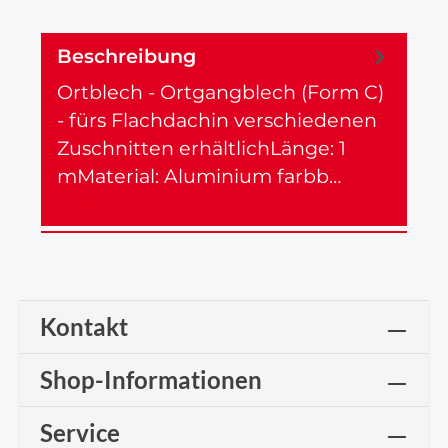
Beschreibung
Ortblech - Ortgangblech (Form C)
- fürs Flachdachin verschiedenen
Zuschnitten erhältlichLänge: 1
mMaterial: Aluminium farbb…
Mehr
Kontakt
Shop-Informationen
Service