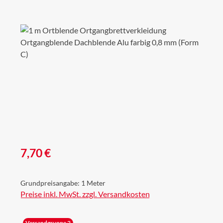
Bildergalerie überspringen
Regulärer Preis:
7,70 €
Grundpreisangabe:
1 Meter
Preise inkl. MwSt. zzgl. Versandkosten
Versandgruppe 2