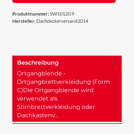
Produktnummer:
SW10120.9
Hersteller:
Dachdeckerversand2014
Beschreibung
Ortgangblende -
Ortgangbrettverkleidung (Form
C)Die Ortgangblende wird
verwendet als
Stirnbrettverkleidung oder
Dachkastenv…
Mehr