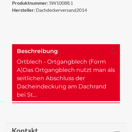
Produktnummer:
SW10088.1
Hersteller:
Dachdeckerversand2014
Beschreibung
Ortblech - Ortgangblech (Form
A)Das Ortgangblech nutzt man als
seitlichen Abschluss der
Dacheindeckung am Dachrand
bei St…
Mehr
Kontakt