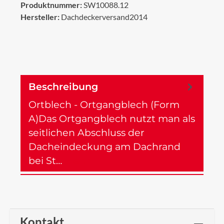
Produktnummer:
SW10088.12
Hersteller:
Dachdeckerversand2014
Beschreibung
Ortblech - Ortgangblech (Form
A)Das Ortgangblech nutzt man als
seitlichen Abschluss der
Dacheindeckung am Dachrand
bei St…
Mehr
Kontakt