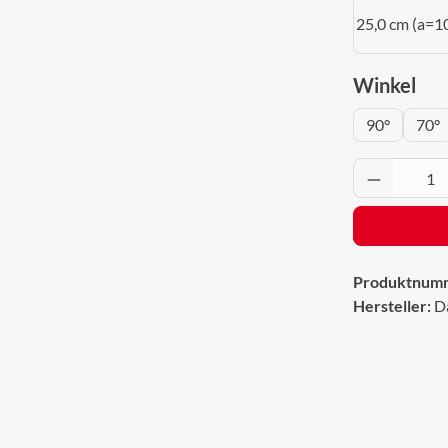
25,0 cm (a=1
aus
Winkel
90°
70°
Produkt 
Produktnum
Hersteller:
D