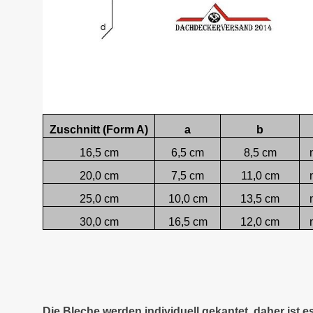
Zuschnitt (Form A)
a
b
16,5 cm
6,5 cm
8,5 cm
20,0 cm
7,5 cm
11,0 cm
25,0 cm
10,0 cm
13,5 cm
30,0 cm
16,5 cm
12,0 cm
Die Bleche werden individuell gekantet, daher ist 