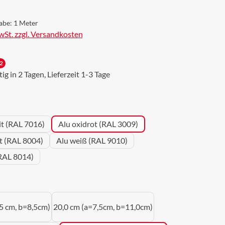
abe:
1 Meter
MwSt. zzgl. Versandkosten
2
g in 2 Tagen, Lieferzeit 1-3 Tage
wählen
it (RAL 7016)
Alu oxidrot (RAL 3009)
ot (RAL 8004)
Alu weiß (RAL 9010)
RAL 8014)
uswählen
5 cm, b=8,5cm)
20,0 cm (a=7,5cm, b=11,0cm)