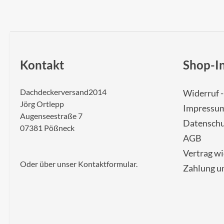
Kontakt
Shop-I
Dachdeckerversand2014
Widerruf 
Jörg Ortlepp
Impressu
Augenseestraße 7
Datenschu
07381 Pößneck
AGB
Vertrag w
Oder über unser
Kontaktformular
.
Zahlung u