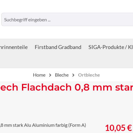
rinnenteile
Firstband Gradband
SIGA-Produkte / K
Home
Bleche
Ortbleche
lech Flachdach 0,8 mm sta
Regulärer Prei
10,05 €