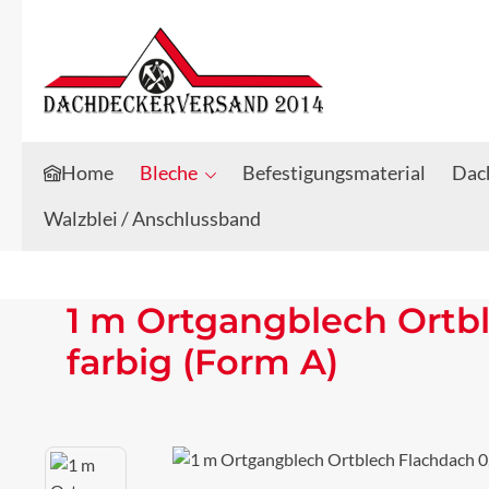
Zum Hauptinhalt springen
Zur Suche springen
Home
Bleche
Befestigungsmaterial
Dach
Walzblei / Anschlussband
1 m Ortgangblech Ortb
farbig (Form A)
Bildergalerie überspringen