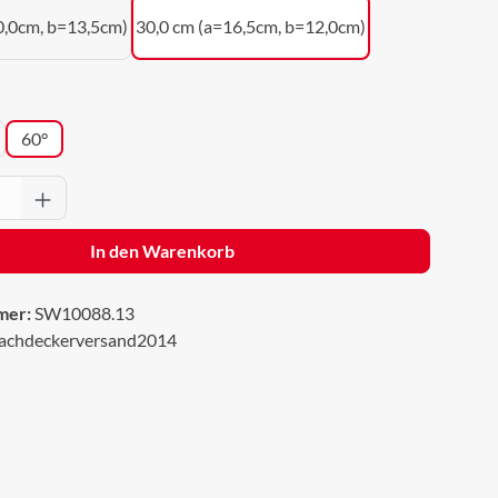
0,0cm, b=13,5cm)
30,0 cm (a=16,5cm, b=12,0cm)
wählen
60°
Anzahl: Gib den gewünschten Wert ein oder 
In den Warenkorb
mer:
SW10088.13
achdeckerversand2014