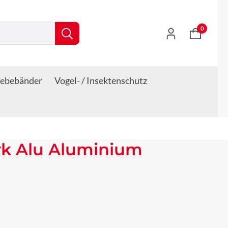
0
lebebänder
Vogel- / Insektenschutz
rk Alu Aluminium
s: