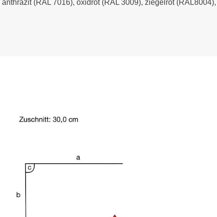
- anthrazit (RAL 7016), oxidrot (RAL 3009), ziegelrot (RAL8004