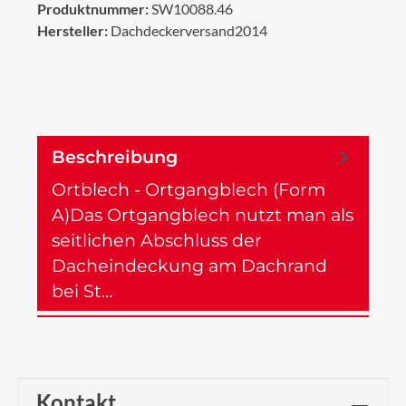
Produktnummer:
SW10088.46
Hersteller:
Dachdeckerversand2014
Beschreibung
Ortblech - Ortgangblech (Form
A)Das Ortgangblech nutzt man als
seitlichen Abschluss der
Dacheindeckung am Dachrand
bei St…
Mehr
Kontakt