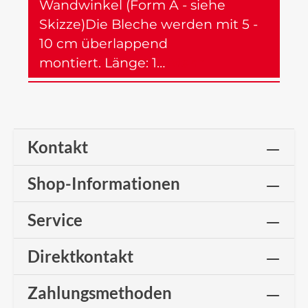
Wandwinkel (Form A - siehe
Skizze)Die Bleche werden mit 5 -
10 cm überlappend
montiert. Länge: 1…
Mehr
Kontakt
Shop-Informationen
Service
Direktkontakt
Zahlungsmethoden