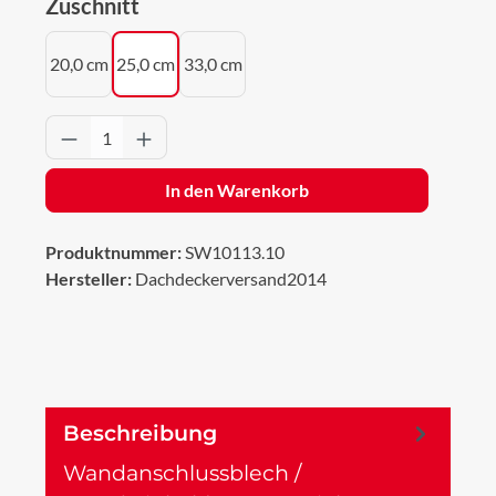
auswählen
Zuschnitt
20,0 cm
25,0 cm
33,0 cm
Produkt Anzahl: Gib den gewünschten Wert 
In den Warenkorb
Produktnummer:
SW10113.10
Hersteller:
Dachdeckerversand2014
Beschreibung
Wandanschlussblech /