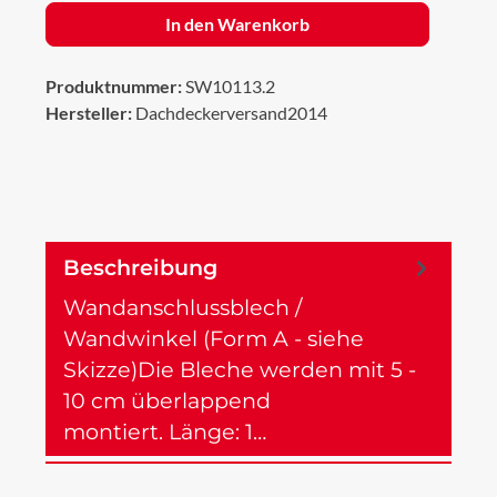
In den Warenkorb
Produktnummer:
SW10113.2
Hersteller:
Dachdeckerversand2014
Beschreibung
Wandanschlussblech /
Wandwinkel (Form A - siehe
Skizze)Die Bleche werden mit 5 -
10 cm überlappend
montiert. Länge: 1…
Mehr