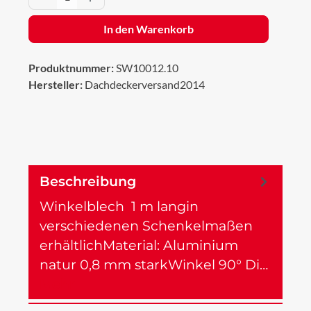
In den Warenkorb
Produktnummer:
SW10012.10
Hersteller:
Dachdeckerversand2014
Beschreibung
Winkelblech 1 m langin
verschiedenen Schenkelmaßen
erhältlichMaterial: Aluminium
natur 0,8 mm starkWinkel 90° Di…
Mehr