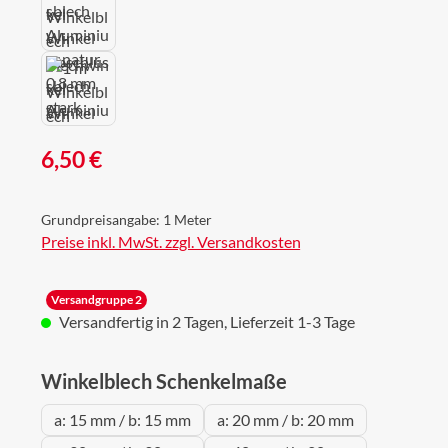
Regulärer Preis:
6,50 €
Grundpreisangabe:
1 Meter
Preise inkl. MwSt. zzgl. Versandkosten
Versandgruppe 2
Versandfertig in 2 Tagen, Lieferzeit 1-3 Tage
auswählen
Winkelblech Schenkelmaße
a: 15 mm / b: 15 mm
a: 20 mm / b: 20 mm