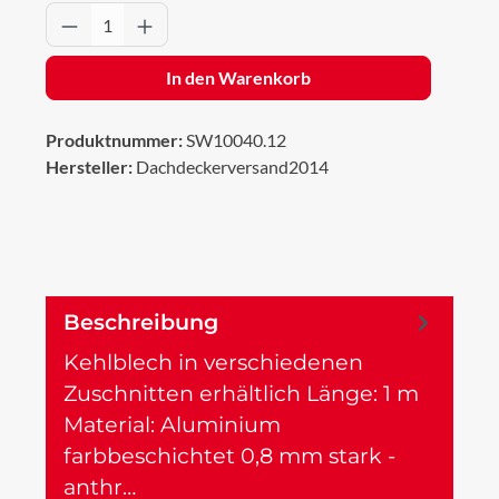
Produkt Anzahl: Gib den gewünschten Wert 
In den Warenkorb
Produktnummer:
SW10040.12
Hersteller:
Dachdeckerversand2014
Beschreibung
Kehlblech in verschiedenen
Zuschnitten erhältlich Länge: 1 m
Material: Aluminium
farbbeschichtet 0,8 mm stark -
anthr…
Mehr