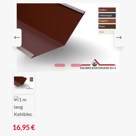
Bildergalerie überspringen
Regulärer Preis:
16,95 €