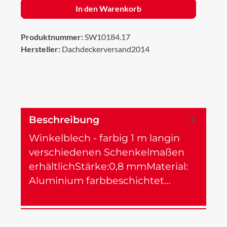
In den Warenkorb
Produktnummer:
SW10184.17
Hersteller:
Dachdeckerversand2014
Beschreibung
Winkelblech - farbig 1 m langin
verschiedenen Schenkelmaßen
erhältlichStärke:0,8 mmMaterial:
Aluminium farbbeschichtet…
Mehr