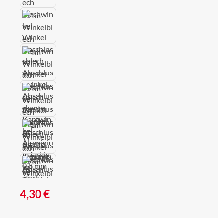
Regulärer Preis:
4,30 €