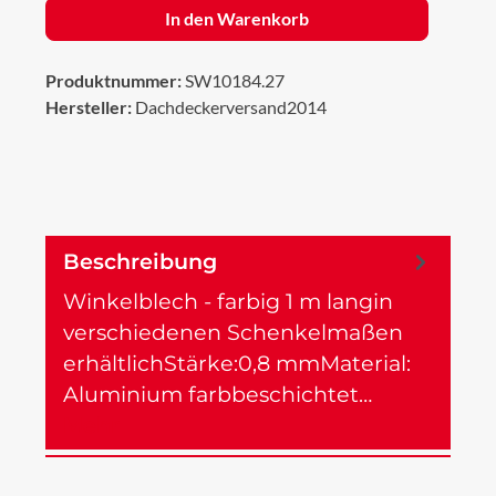
In den Warenkorb
Produktnummer:
SW10184.27
Hersteller:
Dachdeckerversand2014
Beschreibung
Winkelblech - farbig 1 m langin
verschiedenen Schenkelmaßen
erhältlichStärke:0,8 mmMaterial:
Aluminium farbbeschichtet…
Mehr