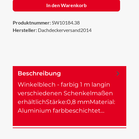
In den Warenkorb
Produktnummer:
SW10184.38
Hersteller:
Dachdeckerversand2014
Beschreibung
Winkelblech - farbig 1 m langin
verschiedenen Schenkelmaßen
erhältlichStärke:0,8 mmMaterial:
Aluminium farbbeschichtet…
Mehr