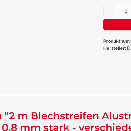
Produkt 
Produktnum
Hersteller:
D
"2 m Blechstreifen Alustr
 0,8 mm stark - verschie