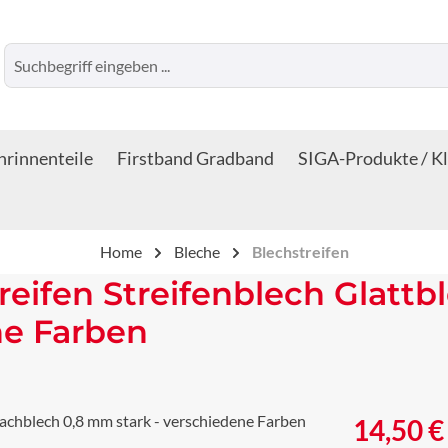
rinnenteile
Firstband Gradband
SIGA-Produkte / K
Home
Bleche
Blechstreifen
reifen Streifenblech Glattb
ne Farben
Regulärer Prei
14,50 €