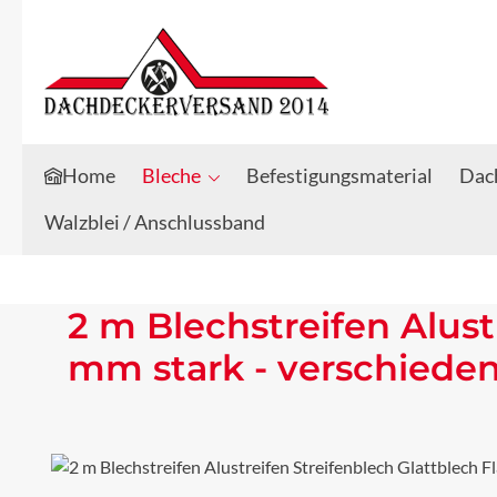
Zum Hauptinhalt springen
Zur Suche springen
Home
Bleche
Befestigungsmaterial
Dach
Walzblei / Anschlussband
2 m Blechstreifen Alust
mm stark - verschiede
Bildergalerie überspringen