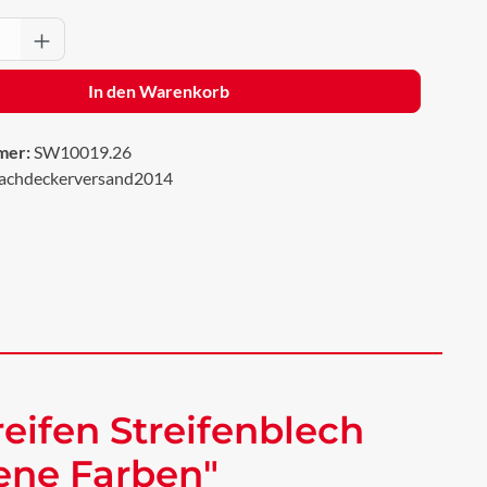
Anzahl: Gib den gewünschten Wert ein oder 
In den Warenkorb
mer:
SW10019.26
achdeckerversand2014
eifen Streifenblech
dene Farben"