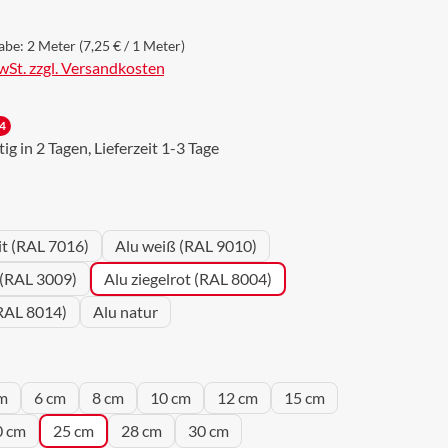
abe:
2 Meter
(7,25 € / 1 Meter)
MwSt. zzgl. Versandkosten
4
g in 2 Tagen, Lieferzeit 1-3 Tage
wählen
it (RAL 7016)
Alu weiß (RAL 9010)
 (RAL 3009)
Alu ziegelrot (RAL 8004)
RAL 8014)
Alu natur
wählen
m
6 cm
8 cm
10 cm
12 cm
15 cm
0 cm
25 cm
28 cm
30 cm