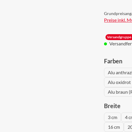
Grundpreisang
Preise inkl. 
Versandgruppe 
Versandferti
aus
Farben
Alu anthraz
Alu oxidrot
Alu braun (
aus
Breite
3 cm
4 c
16 cm
2