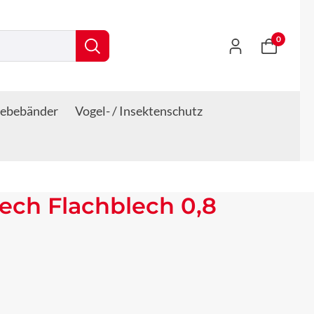
0
lebebänder
Vogel- / Insektenschutz
lech Flachblech 0,8
s: