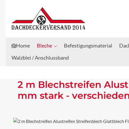
Zum Hauptinhalt springen
Zur Suche springen
Home
Bleche
Befestigungsmaterial
Dach
Walzblei / Anschlussband
2 m Blechstreifen Alust
mm stark - verschiede
Bildergalerie überspringen