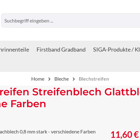
rinnenteile
Firstband Gradband
SIGA-Produkte / K
Home
Bleche
Blechstreifen
reifen Streifenblech Glattb
ne Farben
Regulärer Prei
11,60 €