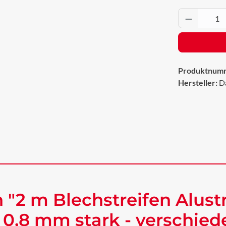
Produkt 
Produktnum
Hersteller:
D
"2 m Blechstreifen Alustr
 0,8 mm stark - verschie