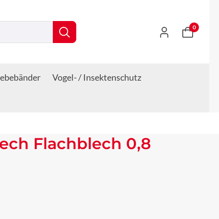
0
lebebänder
Vogel- / Insektenschutz
lech Flachblech 0,8
s: