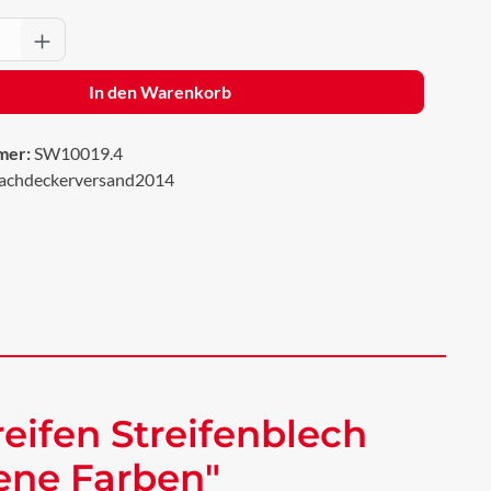
Anzahl: Gib den gewünschten Wert ein oder 
In den Warenkorb
mer:
SW10019.4
achdeckerversand2014
eifen Streifenblech
dene Farben"