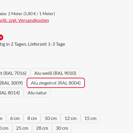
abe:
2 Meter
(5,80 € / 1 Meter)
MwSt. zzgl. Versandkosten
4
g in 2 Tagen, Lieferzeit 1-3 Tage
wählen
it (RAL 7016)
Alu weiß (RAL 9010)
 (RAL 3009)
Alu ziegelrot (RAL 8004)
RAL 8014)
Alu natur
wählen
m
6 cm
8 cm
10 cm
12 cm
15 cm
0 cm
25 cm
28 cm
30 cm