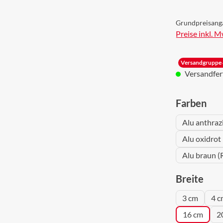
Grundpreisang
Preise inkl. 
Versandgruppe 
Versandferti
aus
Farben
Alu anthraz
Alu oxidrot
Alu braun (
aus
Breite
3 cm
4 c
16 cm
2