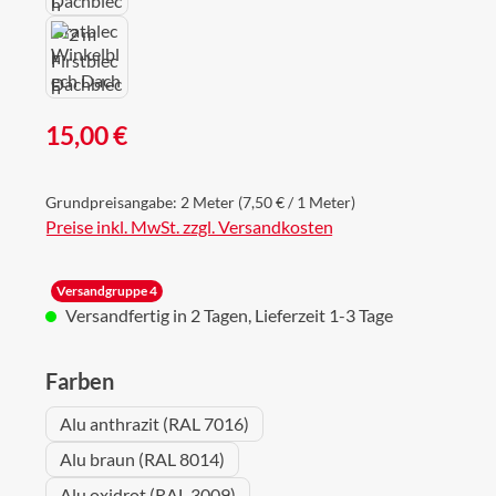
Regulärer Preis:
15,00 €
Grundpreisangabe:
2 Meter
(7,50 € / 1 Meter)
Preise inkl. MwSt. zzgl. Versandkosten
Versandgruppe 4
Versandfertig in 2 Tagen, Lieferzeit 1-3 Tage
auswählen
Farben
Alu anthrazit (RAL 7016)
Alu braun (RAL 8014)
Alu oxidrot (RAL 3009)