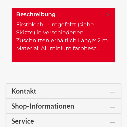
Beschreibung
Firstblech - umgefalzt (siehe
Skizze) in verschiedenen
Zuschnitten erhältlich Länge: 2 m
Material: Aluminium farbbesc…
Mehr
Kontakt
Shop-Informationen
Service