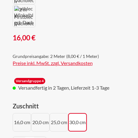
Regulärer Preis:
16,00 €
Grundpreisangabe:
2 Meter
(8,00 € / 1 Meter)
Preise inkl. MwSt. zzgl. Versandkosten
Versandgruppe 4
Versandfertig in 2 Tagen, Lieferzeit 1-3 Tage
auswählen
Zuschnitt
16,0 cm
20,0 cm
25,0 cm
30,0 cm