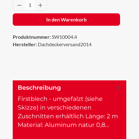
Produkt Anzahl: Gib den gewünschten Wert 
In den Warenkorb
Produktnummer:
SW10004.4
Hersteller:
Dachdeckerversand2014
Beschreibung
Firstblech - umgefalzt (siehe
Skizze) in verschiedenen
Zuschnitten erhältlich Länge: 2 m
Material: Aluminum natur 0,8…
Mehr