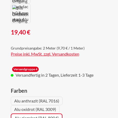
Regulärer Preis:
19,40 €
Grundpreisangabe:
2 Meter
(9,70 € / 1 Meter)
Preise inkl. MwSt. zzgl. Versandkosten
Versandgruppe 4
Versandfertig in 2 Tagen, Lieferzeit 1-3 Tage
auswählen
Farben
Alu anthrazit (RAL 7016)
Alu oxidrot (RAL 3009)
Alu ziegelrot (RAL 8004)