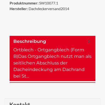
Produktnummer:
SW10077.1
Hersteller:
Dachdeckerversand2014
Beschreibung
Ortblech - Ortgangblech (Form
B)Das Ortgangblech nutzt man als
seitlichen Abschluss der
Dacheindeckung am Dachrand
bei St…
Mehr
Kontakt