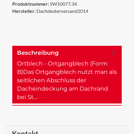
Produktnummer:
SW10077.34
Hersteller:
Dachdeckerversand2014
Beschreibung
Ortblech - Ortgangblech (Form
B)Das Ortgangblech nutzt man als
seitlichen Abschluss der
Dacheindeckung am Dachrand
bei St…
Mehr
Kontakt