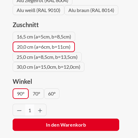
Alu ziegelrot (RAL 8004)
Alu weiß (RAL 9010)
Alu braun (RAL 8014)
auswählen
Zuschnitt
16,5 cm (a=5cm, b=8,5cm)
20,0 cm (a=6cm, b=11cm)
25,0 cm (a=8,5cm, b=13,5cm)
30,0 cm (a=15,0cm, b=12,0cm)
auswählen
Winkel
90°
70°
60°
Produkt Anzahl: Gib den gewünschten Wert 
In den Warenkorb