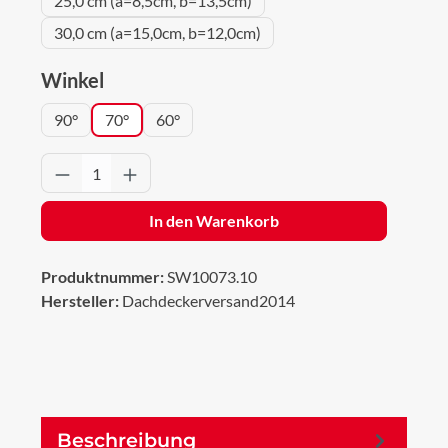
25,0 cm (a=8,5cm, b=13,5cm)
30,0 cm (a=15,0cm, b=12,0cm)
auswählen
Winkel
90°
70°
60°
Produkt Anzahl: Gib den gewünschten Wert 
In den Warenkorb
Produktnummer:
SW10073.10
Hersteller:
Dachdeckerversand2014
Beschreibung