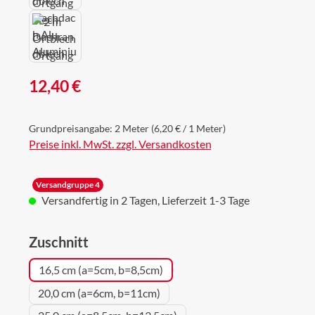
Regulärer Preis:
12,40 €
Grundpreisangabe:
2 Meter
(6,20 € / 1 Meter)
Preise inkl. MwSt. zzgl. Versandkosten
Versandgruppe 4
Versandfertig in 2 Tagen, Lieferzeit 1-3 Tage
auswählen
Zuschnitt
16,5 cm (a=5cm, b=8,5cm)
20,0 cm (a=6cm, b=11cm)