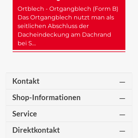
Ortblech - Ortgangblech (Form B)
Das Ortgangblech nutzt man als
seitlichen Abschluss der
Dacheindeckung am Dachrand
bei S…
Mehr
Kontakt
Shop-Informationen
Service
Direktkontakt