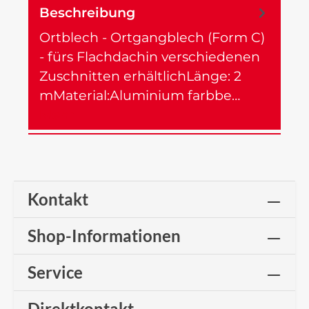
Beschreibung
Ortblech - Ortgangblech (Form C)
- fürs Flachdachin verschiedenen
Zuschnitten erhältlichLänge: 2
mMaterial:Aluminium farbbe…
Mehr
Kontakt
Shop-Informationen
Service
Direktkontakt