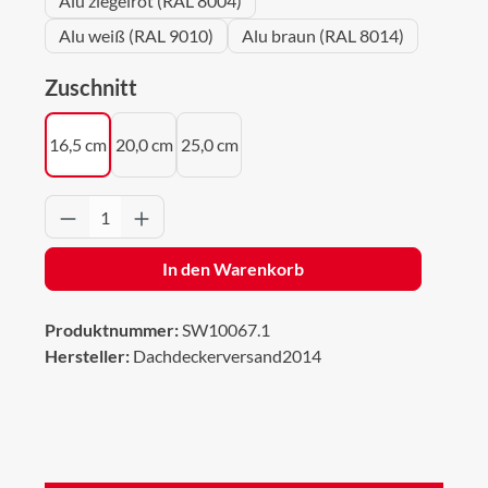
Alu ziegelrot (RAL 8004)
Alu weiß (RAL 9010)
Alu braun (RAL 8014)
auswählen
Zuschnitt
16,5 cm
20,0 cm
25,0 cm
Produkt Anzahl: Gib den gewünschten Wert 
In den Warenkorb
Produktnummer:
SW10067.1
Hersteller:
Dachdeckerversand2014