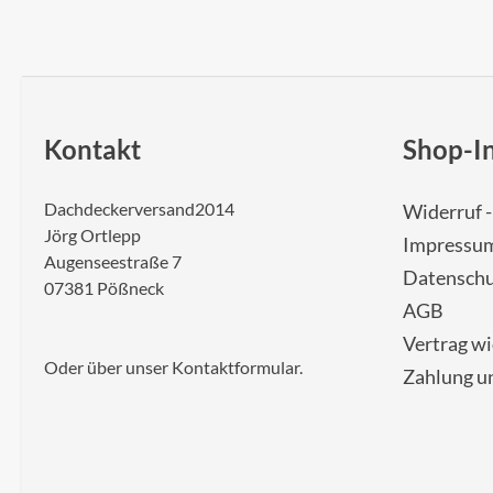
Kontakt
Shop-I
Dachdeckerversand2014
Widerruf 
Jörg Ortlepp
Impressu
Augenseestraße 7
Datenschu
07381 Pößneck
AGB
Vertrag w
Oder über unser
Kontaktformular
.
Zahlung u