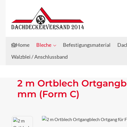
Zum Hauptinhalt springen
Zur Suche springen
Home
Bleche
Befestigungsmaterial
Dach
Walzblei / Anschlussband
2 m Ortblech Ortgangb
mm (Form C)
Bildergalerie überspringen