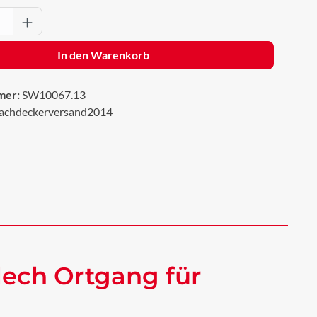
Anzahl: Gib den gewünschten Wert ein oder 
In den Warenkorb
mer:
SW10067.13
achdeckerversand2014
ech Ortgang für