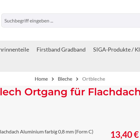
rinnenteile
Firstband Gradband
SIGA-Produkte / K
Home
Bleche
Ortbleche
lech Ortgang für Flachdach
Regulärer Prei
13,40 €