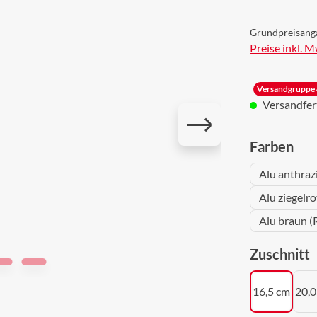
Grundpreisang
Preise inkl. 
Versandgruppe 
Versandferti
aus
Farben
Alu anthraz
Alu ziegelr
Alu braun (
a
Zuschnitt
16,5 cm
20,0