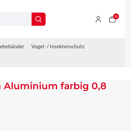
0
lebebänder
Vogel- / Insektenschutz
 Aluminium farbig 0,8
s: