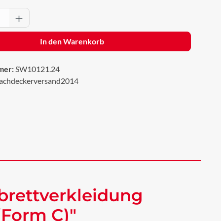
Anzahl: Gib den gewünschten Wert ein oder 
In den Warenkorb
mer:
SW10121.24
achdeckerversand2014
brettverkleidung
(Form C)"