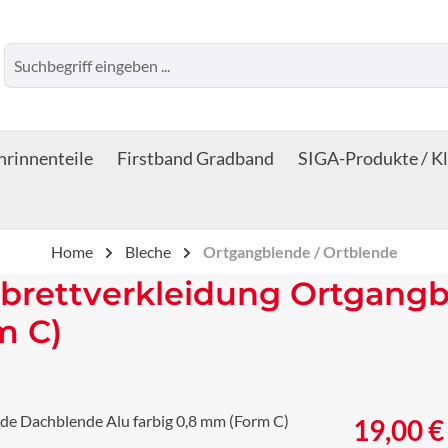
rinnenteile
Firstband Gradband
SIGA-Produkte / K
Home
Bleche
Ortgangblende / Ortblende
brettverkleidung Ortgang
m C)
Regulärer Prei
19,00 €