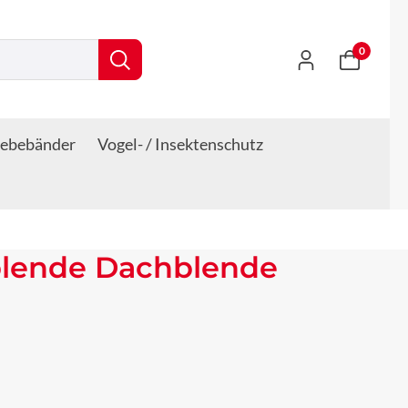
0
lebebänder
Vogel- / Insektenschutz
blende Dachblende
s: