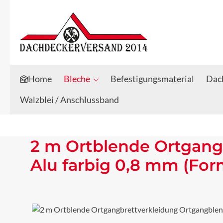
Zum Hauptinhalt springen
Zur Suche springen
Home
Bleche
Befestigungsmaterial
Dach
Walzblei / Anschlussband
2 m Ortblende Ortgang
Alu farbig 0,8 mm (For
Bildergalerie überspringen