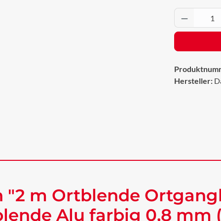
Produkt 
Produktnum
Hersteller:
D
 "2 m Ortblende Ortgang
ende Alu farbig 0,8 mm 