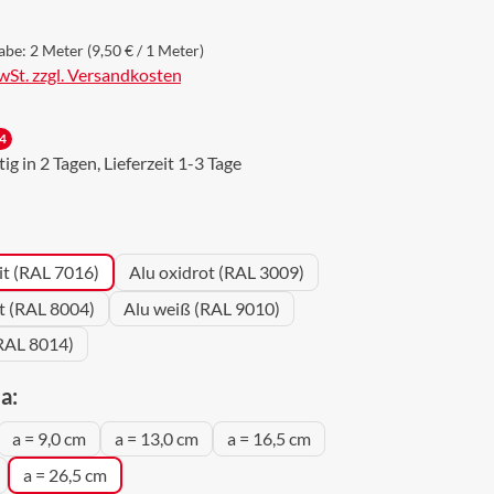
abe:
2 Meter
(9,50 € / 1 Meter)
MwSt. zzgl. Versandkosten
4
g in 2 Tagen, Lieferzeit 1-3 Tage
wählen
it (RAL 7016)
Alu oxidrot (RAL 3009)
ot (RAL 8004)
Alu weiß (RAL 9010)
RAL 8014)
auswählen
a:
a = 9,0 cm
a = 13,0 cm
a = 16,5 cm
a = 26,5 cm