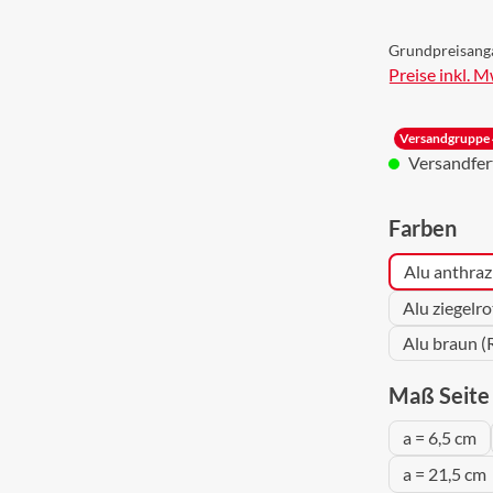
Grundpreisang
Preise inkl. 
Versandgruppe 
Versandferti
aus
Farben
Alu anthraz
Alu ziegelr
Alu braun (
Maß Seite 
a = 6,5 cm
a = 21,5 cm