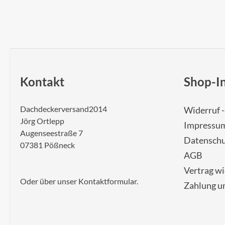
Kontakt
Shop-I
Dachdeckerversand2014
Widerruf 
Jörg Ortlepp
Impressu
Augenseestraße 7
Datenschu
07381 Pößneck
AGB
Vertrag w
Oder über unser
Kontaktformular
.
Zahlung u