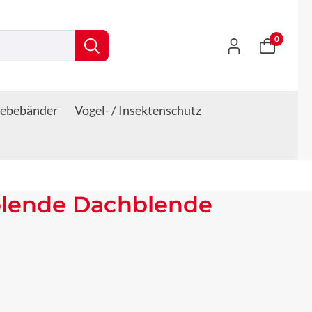
0
lebebänder
Vogel- / Insektenschutz
blende Dachblende
s: