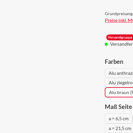
Grundpreisang
Preise inkl. 
Versandgruppe 
Versandferti
aus
Farben
Alu anthraz
Alu ziegelr
Alu braun 
Maß Seite 
a = 6,5 cm
a = 21,5 cm