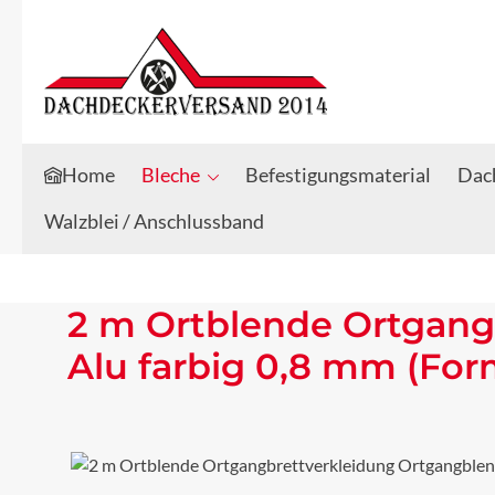
Zum Hauptinhalt springen
Zur Suche springen
Home
Bleche
Befestigungsmaterial
Dach
Walzblei / Anschlussband
2 m Ortblende Ortgang
Alu farbig 0,8 mm (For
Bildergalerie überspringen