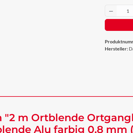
Produkt 
Produktnum
Hersteller:
D
 "2 m Ortblende Ortgang
ende Alu farbig 0,8 mm 