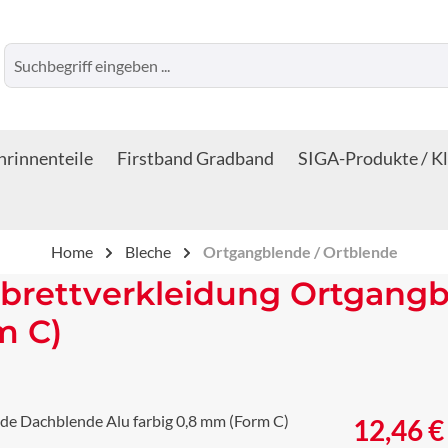
rinnenteile
Firstband Gradband
SIGA-Produkte / K
Home
Bleche
Ortgangblende / Ortblende
brettverkleidung Ortgang
m C)
Regulärer Prei
12,46 €