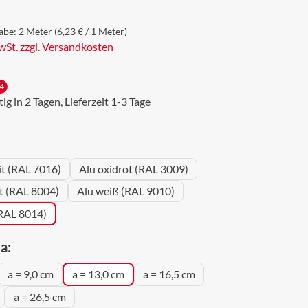
abe:
2 Meter
(6,23 € / 1 Meter)
MwSt. zzgl. Versandkosten
4
g in 2 Tagen, Lieferzeit 1-3 Tage
wählen
it (RAL 7016)
Alu oxidrot (RAL 3009)
ot (RAL 8004)
Alu weiß (RAL 9010)
(RAL 8014)
auswählen
a:
a = 9,0 cm
a = 13,0 cm
a = 16,5 cm
a = 26,5 cm