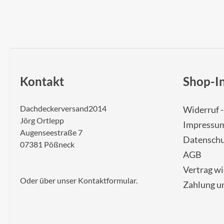
Kontakt
Shop-I
Dachdeckerversand2014
Widerruf 
Jörg Ortlepp
Impressu
Augenseestraße 7
Datenschu
07381 Pößneck
AGB
Vertrag w
Oder über unser
Kontaktformular
.
Zahlung u