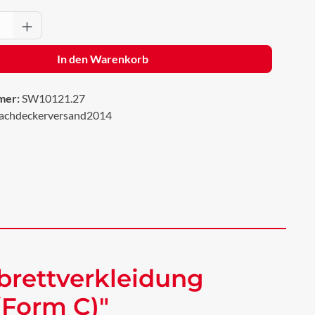
Anzahl: Gib den gewünschten Wert ein oder 
In den Warenkorb
mer:
SW10121.27
achdeckerversand2014
brettverkleidung
(Form C)"