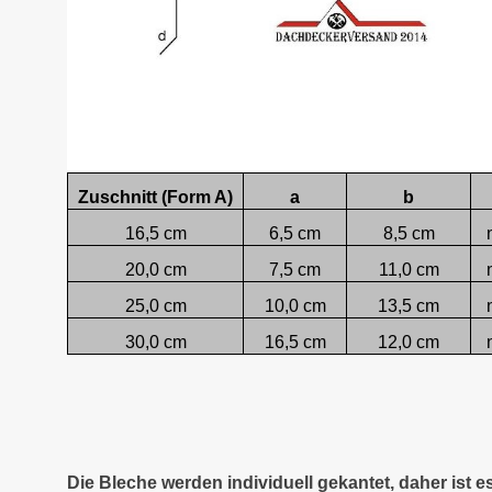
Zuschnitt (Form A)
a
b
16,5 cm
6,5 cm
8,5 cm
20,0 cm
7,5 cm
11,0 cm
25,0 cm
10,0 cm
13,5 cm
30,0 cm
16,5 cm
12,0 cm
Die Bleche werden individuell gekantet, daher ist 