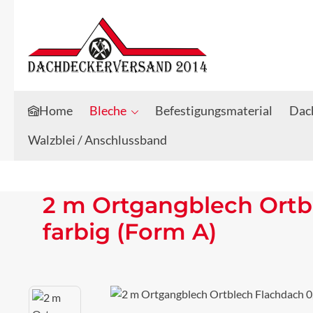
Zum Hauptinhalt springen
Zur Suche springen
Home
Bleche
Befestigungsmaterial
Dach
Walzblei / Anschlussband
2 m Ortgangblech Ortb
farbig (Form A)
Bildergalerie überspringen