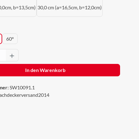
0,0cm, b=13,5cm)
30,0 cm (a=16,5cm, b=12,0cm)
wählen
60°
Anzahl: Gib den gewünschten Wert ein oder 
In den Warenkorb
mer:
SW10091.1
achdeckerversand2014