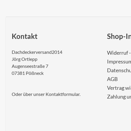
Kontakt
Shop-I
Dachdeckerversand2014
Widerruf 
Jörg Ortlepp
Impressu
Augenseestraße 7
Datenschu
07381 Pößneck
AGB
Vertrag w
Oder über unser
Kontaktformular
.
Zahlung u