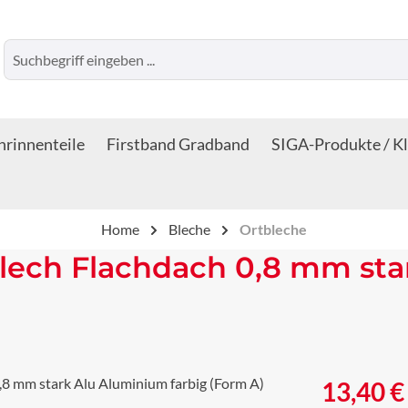
rinnenteile
Firstband Gradband
SIGA-Produkte / K
Home
Bleche
Ortbleche
lech Flachdach 0,8 mm sta
Regulärer Prei
13,40 €