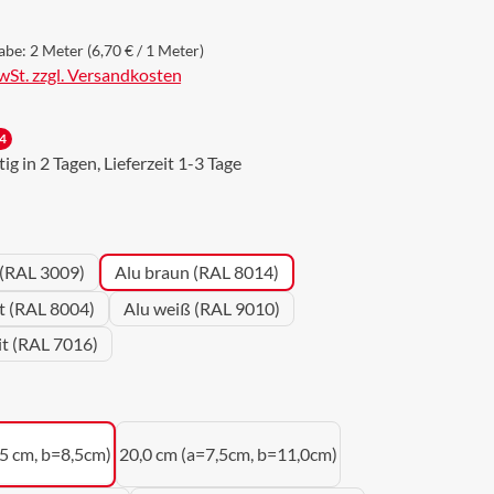
abe:
2 Meter
(6,70 € / 1 Meter)
MwSt. zzgl. Versandkosten
4
g in 2 Tagen, Lieferzeit 1-3 Tage
wählen
 (RAL 3009)
Alu braun (RAL 8014)
ot (RAL 8004)
Alu weiß (RAL 9010)
it (RAL 7016)
uswählen
,5 cm, b=8,5cm)
20,0 cm (a=7,5cm, b=11,0cm)