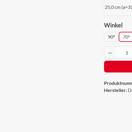
25,0 cm (a=1
aus
Winkel
90°
70°
Produkt 
Produktnum
Hersteller:
D