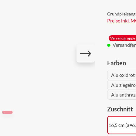
Grundpreisang
Preise inkl. 
Versandgruppe 
Versandferti
aus
Farben
Alu oxidrot
Alu ziegelr
Alu anthraz
a
Zuschnitt
16,5 cm (a=6