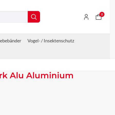
0
lebebänder
Vogel- / Insektenschutz
rk Alu Aluminium
s: