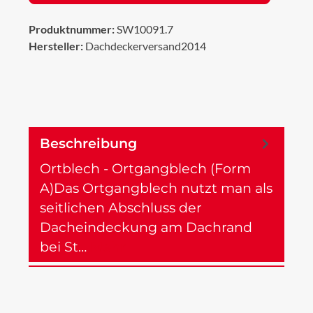
Produktnummer:
SW10091.7
Hersteller:
Dachdeckerversand2014
Beschreibung
Ortblech - Ortgangblech (Form
A)Das Ortgangblech nutzt man als
seitlichen Abschluss der
Dacheindeckung am Dachrand
bei St…
Mehr