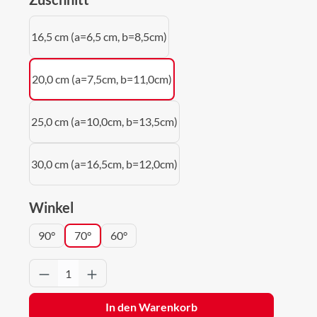
16,5 cm (a=6,5 cm, b=8,5cm)
20,0 cm (a=7,5cm, b=11,0cm)
25,0 cm (a=10,0cm, b=13,5cm)
30,0 cm (a=16,5cm, b=12,0cm)
auswählen
Winkel
90°
70°
60°
Produkt Anzahl: Gib den gewünschten Wert 
In den Warenkorb