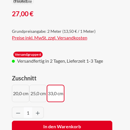
Regulärer Preis:
27,00 €
Grundpreisangabe:
2 Meter
(13,50 € / 1 Meter)
Preise inkl. MwSt. zzgl. Versandkosten
Versandgruppe 6
Versandfertig in 2 Tagen, Lieferzeit 1-3 Tage
auswählen
Zuschnitt
20,0 cm
25,0 cm
33,0 cm
Produkt Anzahl: Gib den gewünschten Wert 
In den Warenkorb