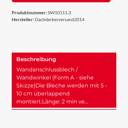
Produktnummer:
SW10111.3
Hersteller:
Dachdeckerversand2014
Beschreibung
Wandanschlussblech /
Wandwinkel (Form A - siehe
Skizze)Die Bleche werden mit 5 -
10 cm überlappend
montiert.Länge: 2 min ve…
Mehr