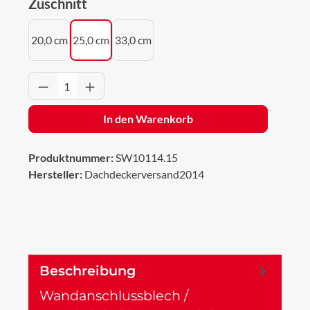
auswählen
Zuschnitt
20,0 cm
25,0 cm
33,0 cm
Produkt Anzahl: Gib den gewünschten Wert 
In den Warenkorb
Produktnummer:
SW10114.15
Hersteller:
Dachdeckerversand2014
Beschreibung
Wandanschlussblech /