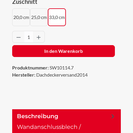
auswählen
Zuschnitt
20,0 cm
25,0 cm
33,0 cm
Produkt Anzahl: Gib den gewünschten Wert 
In den Warenkorb
Produktnummer:
SW10114.7
Hersteller:
Dachdeckerversand2014
Beschreibung
Wandanschlussblech /