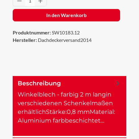
In den Warenkorb
Produktnummer:
SW10183.12
Hersteller:
Dachdeckerversand2014
Beschreibung
Winkelblech - farbig 2 m langin
verschiedenen Schenkelmaßen
erhältlichStärke:0,8 mmMaterial:
Aluminium farbbeschichtet…
Mehr