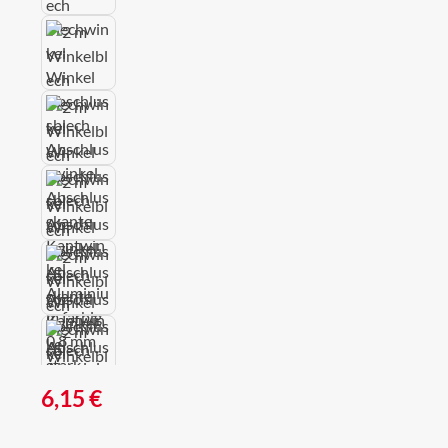
Regulärer Preis:
6,15 €