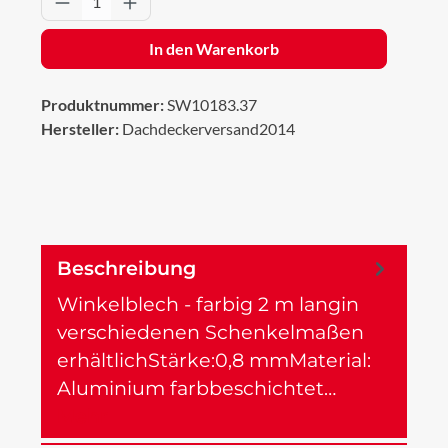
In den Warenkorb
Produktnummer:
SW10183.37
Hersteller:
Dachdeckerversand2014
Beschreibung
Winkelblech - farbig 2 m langin
verschiedenen Schenkelmaßen
erhältlichStärke:0,8 mmMaterial:
Aluminium farbbeschichtet…
Mehr