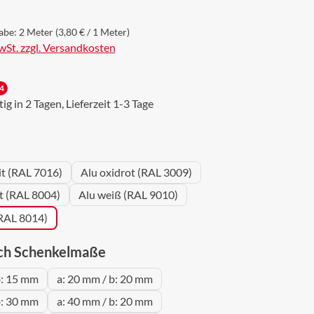
abe:
2 Meter
(3,80 € / 1 Meter)
MwSt. zzgl. Versandkosten
4
g in 2 Tagen, Lieferzeit 1-3 Tage
wählen
it (RAL 7016)
Alu oxidrot (RAL 3009)
ot (RAL 8004)
Alu weiß (RAL 9010)
(RAL 8014)
auswählen
ch Schenkelmaße
b: 15 mm
a: 20 mm / b: 20 mm
b: 30 mm
a: 40 mm / b: 20 mm