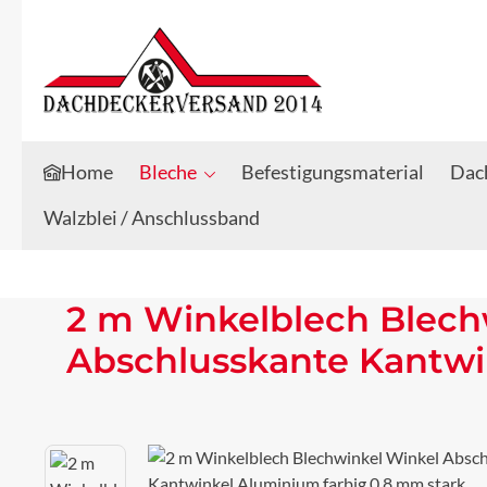
Zum Hauptinhalt springen
Zur Suche springen
Home
Bleche
Befestigungsmaterial
Dach
Walzblei / Anschlussband
2 m Winkelblech Blech
Abschlusskante Kantwi
Bildergalerie überspringen