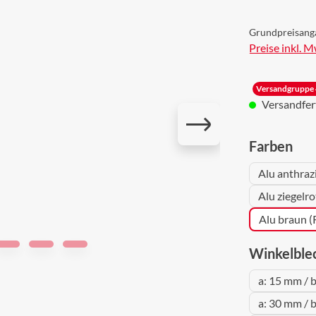
Grundpreisang
Preise inkl. 
Versandgruppe 
Versandferti
aus
Farben
Alu anthraz
Alu ziegelr
Alu braun 
Winkelble
a: 15 mm / 
a: 30 mm / 