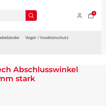
0
lebebänder
Vogel- / Insektenschutz
ech Abschlusswinkel
 mm stark
s: