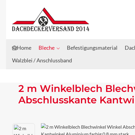
Zum Hauptinhalt springen
Zur Suche springen
Home
Bleche
Befestigungsmaterial
Dach
Walzblei / Anschlussband
2 m Winkelblech Blech
Abschlusskante Kantwi
Bildergalerie überspringen