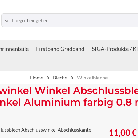
rinnenteile
Firstband Gradband
SIGA-Produkte / K
Home
Bleche
Winkelbleche
winkel Winkel Abschlussbl
nkel Aluminium farbig 0,8
Regulärer Prei
11,00 €