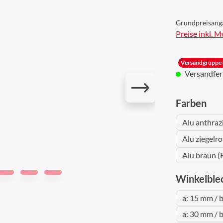
Grundpreisang
Preise inkl. 
Versandgruppe 
Versandferti
aus
Farben
Alu anthraz
Alu ziegelr
Alu braun (
Winkelble
a: 15 mm / 
a: 30 mm / 