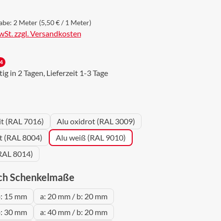
abe:
2 Meter
(5,50 € / 1 Meter)
MwSt. zzgl. Versandkosten
4
g in 2 Tagen, Lieferzeit 1-3 Tage
wählen
it (RAL 7016)
Alu oxidrot (RAL 3009)
ot (RAL 8004)
Alu weiß (RAL 9010)
RAL 8014)
auswählen
ch Schenkelmaße
b: 15 mm
a: 20 mm / b: 20 mm
b: 30 mm
a: 40 mm / b: 20 mm