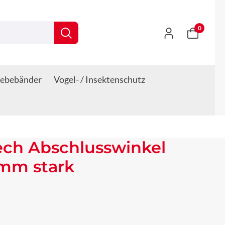
0
lebebänder
Vogel- / Insektenschutz
ech Abschlusswinkel
 mm stark
s: