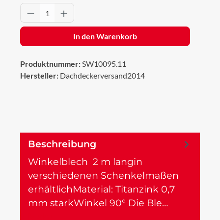
Produkt Anzahl: Gib den gewünschten Wert 
In den Warenkorb
Produktnummer:
SW10095.11
Hersteller:
Dachdeckerversand2014
Beschreibung
Winkelblech 2 m langin
verschiedenen Schenkelmaßen
erhältlichMaterial: Titanzink 0,7
mm starkWinkel 90° Die Ble…
Mehr