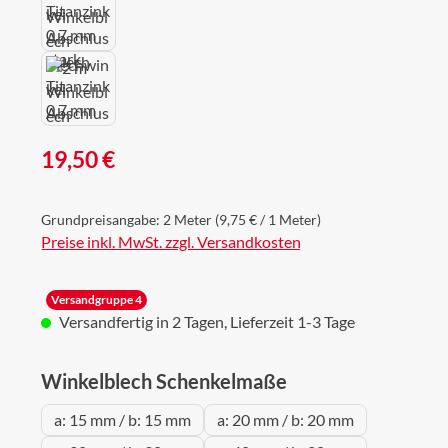
Regulärer Preis:
19,50 €
Grundpreisangabe:
2 Meter
(9,75 € / 1 Meter)
Preise inkl. MwSt. zzgl. Versandkosten
Versandgruppe 4
Versandfertig in 2 Tagen, Lieferzeit 1-3 Tage
auswählen
Winkelblech Schenkelmaße
a: 15 mm / b: 15 mm
a: 20 mm / b: 20 mm