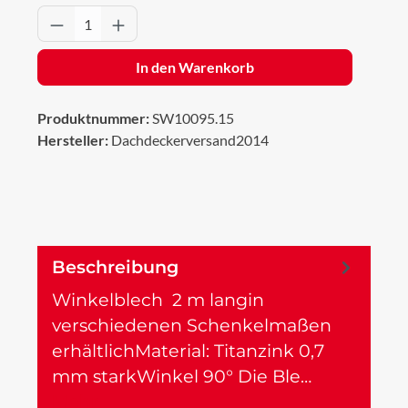
Produkt Anzahl: Gib den gewünschten Wert 
In den Warenkorb
Produktnummer:
SW10095.15
Hersteller:
Dachdeckerversand2014
Beschreibung
Winkelblech 2 m langin
verschiedenen Schenkelmaßen
erhältlichMaterial: Titanzink 0,7
mm starkWinkel 90° Die Ble…
Mehr