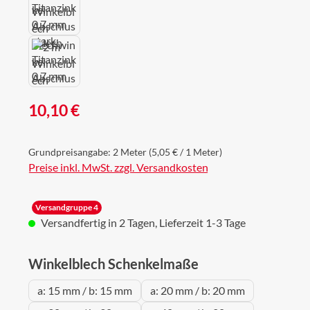
Regulärer Preis:
10,10 €
Grundpreisangabe:
2 Meter
(5,05 € / 1 Meter)
Preise inkl. MwSt. zzgl. Versandkosten
Versandgruppe 4
Versandfertig in 2 Tagen, Lieferzeit 1-3 Tage
auswählen
Winkelblech Schenkelmaße
a: 15 mm / b: 15 mm
a: 20 mm / b: 20 mm