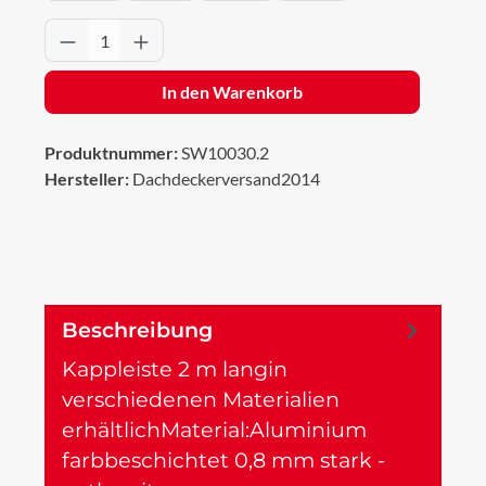
Produkt Anzahl: Gib den gewünschten Wert 
In den Warenkorb
Produktnummer:
SW10030.2
Hersteller:
Dachdeckerversand2014
Beschreibung
Kappleiste 2 m langin
verschiedenen Materialien
erhältlichMaterial:Aluminium
farbbeschichtet 0,8 mm stark -