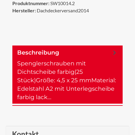
Produktnummer:
SW10014.2
Hersteller:
Dachdeckerversand2014
Beschreibung
Spenglerschrauben mit
Dichtscheibe farbig(25
Stück)Größe: 4,5 x 25 mmMaterial:
Edelstahl A2 mit Unterlegscheibe
farbig lack…
Mehr
Kontakt