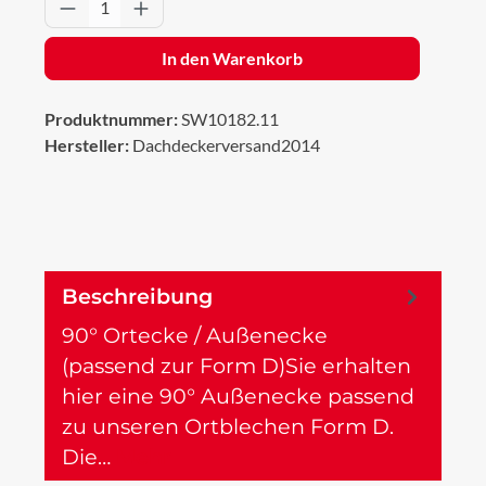
Produkt Anzahl: Gib den gewünschten Wert 
In den Warenkorb
Produktnummer:
SW10182.11
Hersteller:
Dachdeckerversand2014
Beschreibung
90° Ortecke / Außenecke
(passend zur Form D)Sie erhalten
hier eine 90° Außenecke passend
zu unseren Ortblechen Form D.
Die…
Mehr