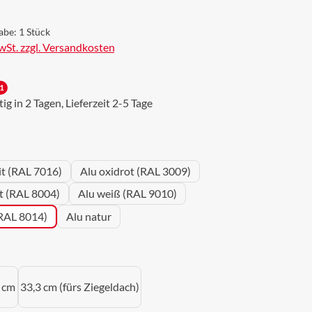
abe:
1 Stück
MwSt. zzgl. Versandkosten
1
g in 2 Tagen, Lieferzeit 2-5 Tage
wählen
it (RAL 7016)
Alu oxidrot (RAL 3009)
ot (RAL 8004)
Alu weiß (RAL 9010)
(RAL 8014)
Alu natur
uswählen
 cm
33,3 cm (fürs Ziegeldach)