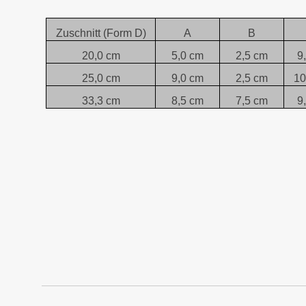
Zuschnitt (Form D)
A
B
20,0 cm
5,0 cm
2,5 cm
9
25,0 cm
9,0 cm
2,5 cm
10
33,3 cm
8,5 cm
7,5 cm
9