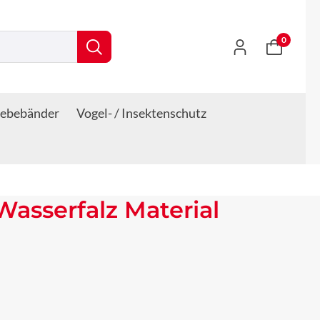
0
lebebänder
Vogel- / Insektenschutz
asserfalz Material
s: