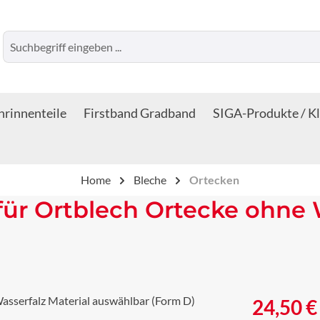
rinnenteile
Firstband Gradband
SIGA-Produkte / K
Home
Bleche
Ortecken
ür Ortblech Ortecke ohne W
Regulärer Prei
24,50 €