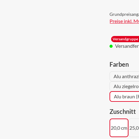
Grundpreisang
Preise inkl. 
Versandgruppe 
Versandferti
aus
Farben
Alu anthraz
Alu ziegelr
Alu braun 
a
Zuschnitt
20,0 cm
25,0