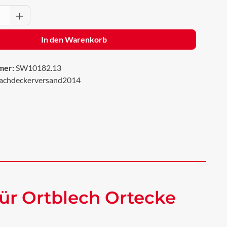
Anzahl: Gib den gewünschten Wert ein oder 
In den Warenkorb
mer:
SW10182.13
achdeckerversand2014
ür Ortblech Ortecke