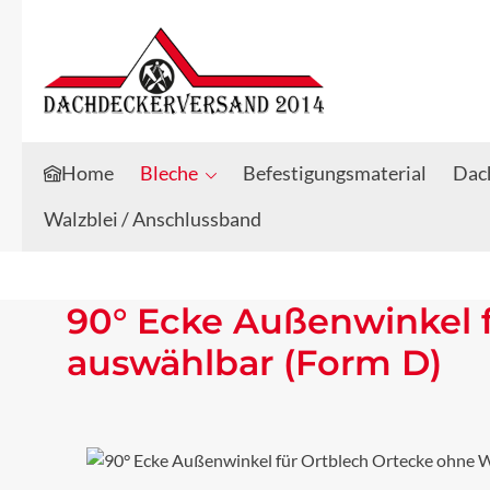
Zum Hauptinhalt springen
Zur Suche springen
Home
Bleche
Befestigungsmaterial
Dach
Walzblei / Anschlussband
90° Ecke Außenwinkel f
auswählbar (Form D)
Bildergalerie überspringen