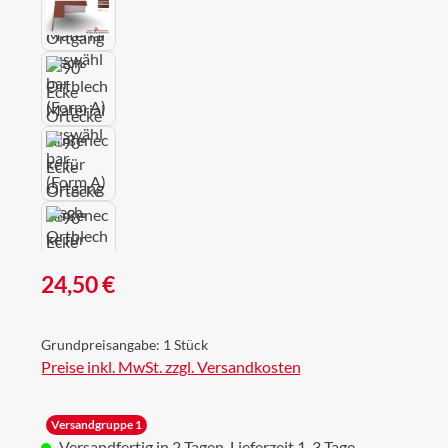
Regulärer Preis:
24,50 €
Grundpreisangabe:
1 Stück
Preise inkl. MwSt. zzgl. Versandkosten
Versandgruppe 1
Versandfertig in 2 Tagen, Lieferzeit 1-3 Tage