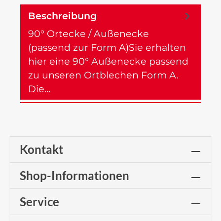
Beschreibung
90° Ortecke / Außenecke
(passend zur Form A)Sie erhalten
hier eine 90° Außenecke passend
zu unseren Ortblechen Form A.
Die…
Mehr
Kontakt
Shop-Informationen
Service